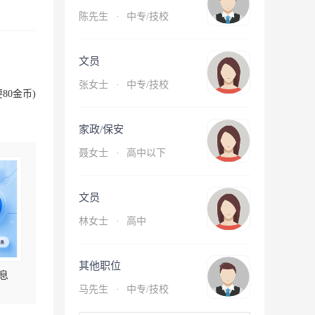
陈先生
·
中专/技校
文员
张女士
·
中专/技校
80金币)
家政/保安
聂女士
·
高中以下
文员
林女士
·
高中
其他职位
息
马先生
·
中专/技校