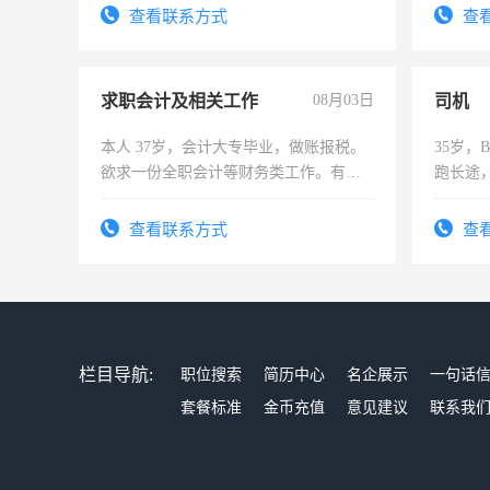
查看联系方式
查
求职会计及相关工作
08月03日
司机
本人 37岁，会计大专毕业，做账报税。
35岁
欲求一份全职会计等财务类工作。有会
跑长途
计证
六，渣
查看联系方式
查
栏目导航:
职位搜索
简历中心
名企展示
一句话
套餐标准
金币充值
意见建议
联系我