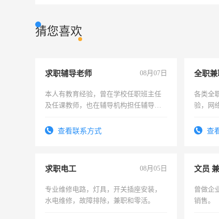
猜您喜欢
求职辅导老师
08月07日
全职兼
本人有教育经验，曾在学校任职班主任
各类全
及任课教师，也在辅导机构担任辅导教
验，网
师，求周一至周五辅导老师的工作
队长，
有高低
查看联系方式
查
求职电工
08月05日
文员 
专业维修电路，灯具，开关插座安装，
曾做企
水电维修，故障排除，兼职和零活。
销售。