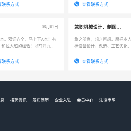
看联系方式
查看联系方式
08月01日
兼职机械设计、制图、设备改造
，B本。双证齐全，马上下A本！有
急之所急，想之所想。愿把本
，和拉大超的经验！以前开九米
标设备设计、改造、工艺优化
土车
作和分解的经验与您分享。 真
结识有识之士，共享未来。
看联系方式
查看联系方式
信息
招聘资讯
发布简历
企业入驻
会员中心
法律申明
们