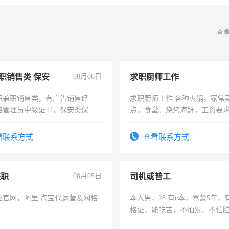
查
职销售类 保安
08月06日
求职厨师工作
职兼职销售类，有广告销售经
求职厨师工作 各种火锅。家常
络管理员中级证书，保安类保安
点。食堂。烧烤海鲜，工资要求6
形象岗或幼儿园保安，维修水电
上
压电工证和十几年工作经验
看联系方式
查看联系方式
兼职
08月05日
司机或普工
业官网，阿里 淘宝代运营及网格
本人男，28.有c本，驾龄5年，
格证，能吃苦，不怕累，不怕
实，需求稳定工作一份，保险