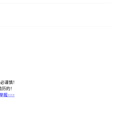
务必谨慎！
到该简历的！
举报>>>