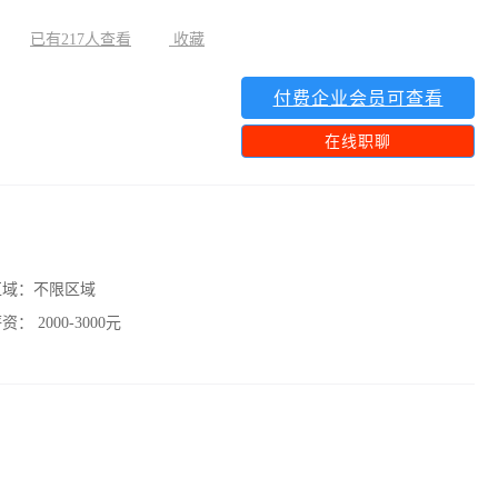
已有217人查看
收藏
付费企业会员可查看
在线职聊
区域：
不限区域
薪资：
2000-3000元