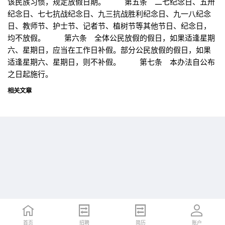
该民族习惯，规定放假日期。 第五条 二七纪念日、五卅
纪念日、七七抗战纪念日、九三抗战胜利纪念日、九一八纪念
日、教师节、护士节、记者节、植树节等其他节日、纪念日，
均不放假。 第六条 全体公民放假的假日，如果适逢星期
六、星期日，应当在工作日补假。部分公民放假的假日，如果
适逢星期六、星期日，则不补假。 第七条 本办法自公布
之日起施行。
相关文章
首页
首页
招聘
招聘
简历
简历
账户
账户